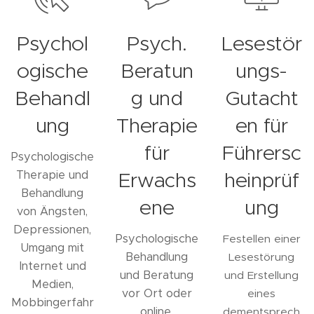
Psychol
Psych.
Lesestör
ogische
Beratun
ungs-
Behandl
g und
Gutacht
ung
Therapie
en für
für
Führersc
Psychologische
Therapie und
Erwachs
heinprüf
Behandlung
ene
ung
von Ängsten,
Depressionen,
Psychologische
Festellen einer
Umgang mit
Behandlung
Lesestörung
Internet und
und Beratung
und Erstellung
Medien,
vor Ort oder
eines
Mobbingerfahr
online.
dementsprech