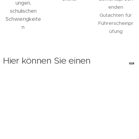
ungen,
enden
schulischen
Gutachten für
Schwierigkeite
Führerscheinpr
n
üfung
Hier können Sie einen
Beratungstermin bei mir online
buchen:
Info-Blog